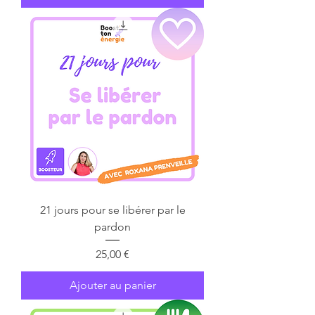
21 jours pour se libérer par le
pardon
Prix
25,00 €
Ajouter au panier