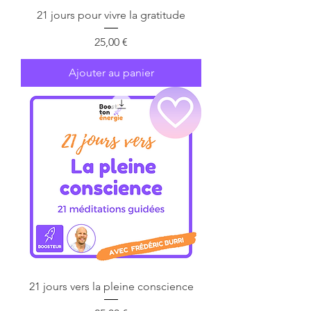
21 jours pour vivre la gratitude
Prix
25,00 €
Ajouter au panier
21 jours vers la pleine conscience