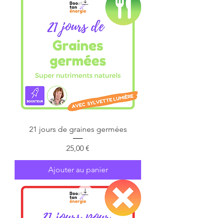
21 jours de graines germées
Prix
25,00 €
Ajouter au panier