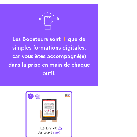
+
Les Boosteurs sont
que de
simples formations digitales.
car vous êtes accompagné(e)
dans la prise en main de chaque
outil.