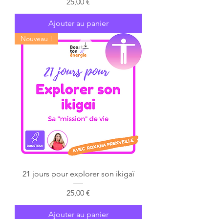
Prix
25,00 €
Ajouter au panier
Nouveau !
21 jours pour explorer son ikigaï
Prix
25,00 €
Ajouter au panier