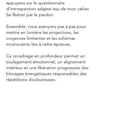
appuyons sur le questionnaire
d’introspection adapté issu de mon cahier
Se libérer par le pardon.
Ensemble, nous avançons pas à pas pour
mettre en lumière les projections, les
croyances limitantes et les schémas
inconscients liés à cette épreuve.
Ce recadrage en profondeur permet un
soulagement émotionnel, un alignement
intérieur et une libération progressive des
blocages énergétiques responsables des
répétitions douloureuses.
Cette séance est conçue pour des
personnes ayant déjà lu Mon cahier se
libérer par le pardon, ou étant familières
avec les principes de manifestation, loi de
l'attraction, etc.
⚠️ En cas de situation de crise aiguë,
comme un deuil ou une perte brutale très
récente, il est préférable de laisser passer